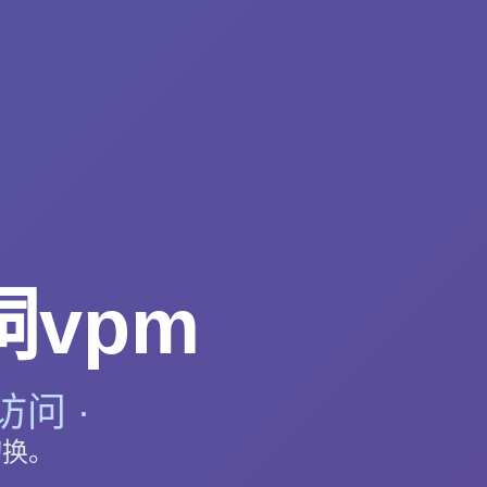
vpm
问 ·
切换。